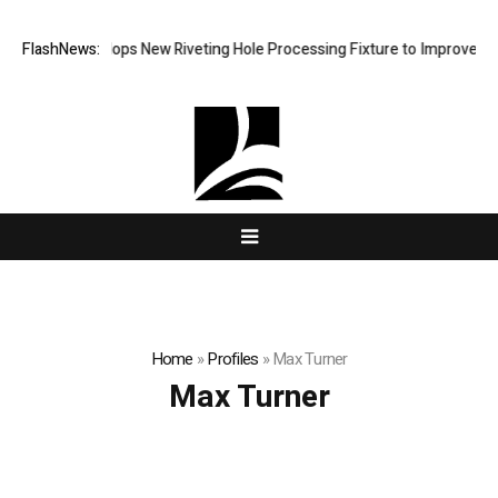
Matech Develops New Riveting Hole Processing Fixture to Improve Preci
FlashNews:
Home
»
Profiles
»
Max Turner
Max Turner